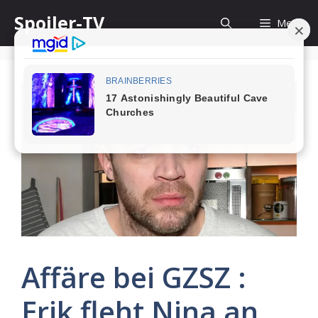
Skip
Spoiler-TV
Menu
to
content
Affäre bei GZSZ :
Erik fleht Nina an,