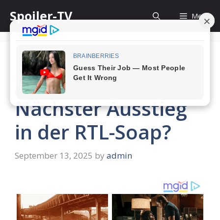
Skip
Spoiler-TV
Menu
to
content
Alles was zählt:
Nächster Ausstieg
in der RTL-Soap?
September 13, 2025
by
admin