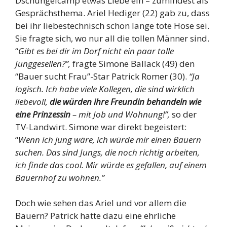
Dschungelcamp etwas Liebe ein – zumindest als
Gesprächsthema. Ariel Hediger (22) gab zu, dass
bei ihr liebestechnisch schon lange tote Hose sei.
Sie fragte sich, wo nur all die tollen Männer sind.
“
Gibt es bei dir im Dorf nicht ein paar tolle
Junggesellen?”,
fragte Simone Ballack (49) den
“Bauer sucht Frau”-Star Patrick Romer (30).
“Ja
logisch. Ich habe viele Kollegen, die sind wirklich
liebevoll,
die würden ihre Freundin behandeln wie
eine Prinzessin
– mit Job und Wohnung!”,
so der
TV-Landwirt. Simone war direkt begeistert:
“
Wenn ich jung wäre, ich würde mir einen Bauern
suchen. Das sind Jungs, die noch richtig arbeiten,
ich finde das cool. Mir würde es gefallen, auf einem
Bauernhof zu wohnen.”
Doch wie sehen das Ariel und vor allem die
Bauern? Patrick hatte dazu eine ehrliche