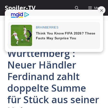
Skip
Spoiler-TV
Menu
to
content
Aus Liebe zu Baden-
Württemberg :
Neuer Händler
Ferdinand zahlt
doppelte Summe
für Stück aus seiner