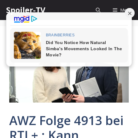
Skip
Spoiler-TV
Menu
to
content
AWZ Folge 4913 bei
RTL+ : Kann