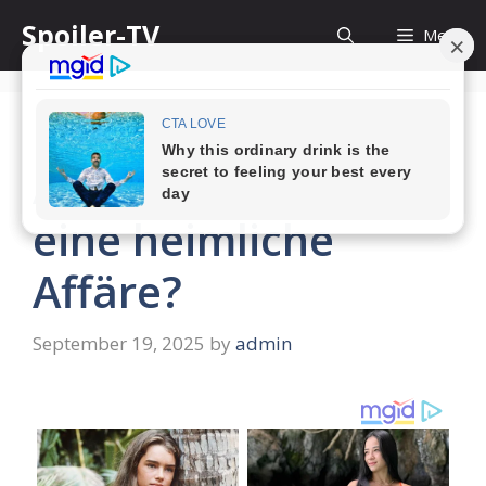
Skip
Spoiler-TV
Menu
to
content
AWZ: Hat Vanessa
eine heimliche
Affäre?
September 19, 2025
by
admin