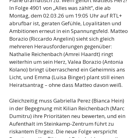
Pläne dramatisch zu. Wem gehört Matteos Herz?
In Folge 4901 von „Alles was zählt“, die ab
Montag, dem 02.03.26 um 19:05 Uhr auf RTL+
abrufbar ist, geraten Gefühle, Loyalitäten und
Ambitionen erneut in ein Spannungsfeld. Matteo
Borazio (Riccardo Angelini) sieht sich gleich
mehreren Herausforderungen gegenüber:
Nathalie Reichenbach (Amrei Haardt) ringt
weiterhin um sein Herz, Valea Borazio (Antonia
Kolano) bringt überraschend ein Geheimnis ans
Licht, und Emma (Luisa Binger) plant still einen
Heiratsantrag – ohne dass Matteo davon weiß.
Gleichzeitig muss Gabriella Perez (Bianca Hein)
in der Begegnung mit Kilian Reichenbach (Marc
Dumitru) ihre Prioritäten neu bewerten, und ein
Aufenthalt im Steinkamp-Zentrum führt zu
riskantem Ehrgeiz. Die neue Folge verspricht