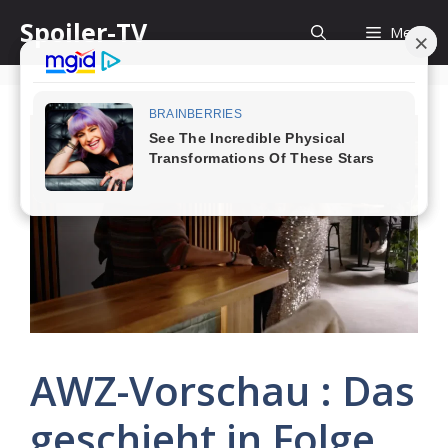
Skip
Spoiler-TV
Menu
to
content
AWZ-Vorschau : Das
geschieht in Folge