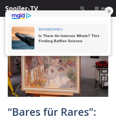
Skip
Spoiler-TV
Menu
to
content
“Bares für Rares”: