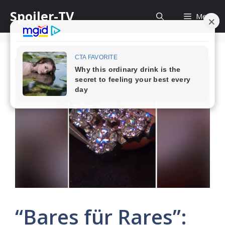
Skip
Spoiler-TV
Menu
to
content
“Bares für Rares”: