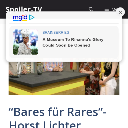
Skip
Spoiler-TV
Menu
to
content
“Bares für Rares”-
Horst Lichter