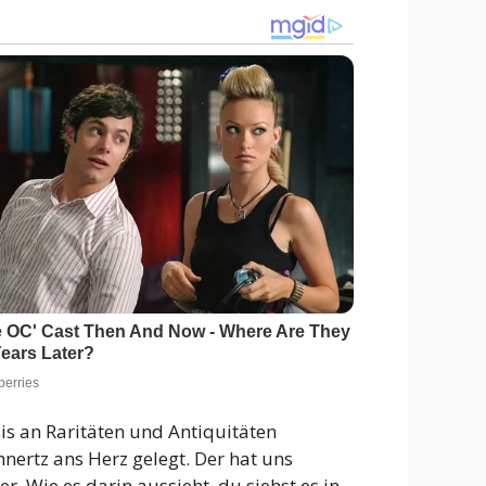
s an Raritäten und Antiquitäten
nertz ans Herz gelegt. Der hat uns
r. Wie es darin aussieht, du siehst es in