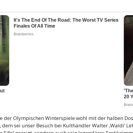
e der Olympischen Winterspiele wohl mit der halben Dosi
dem sei unser Besuch bei Kulthändler Walter ‚Waldi‘ Leh
r Eifel gezeigt, sondern auch sein legendäres Erotikzimme