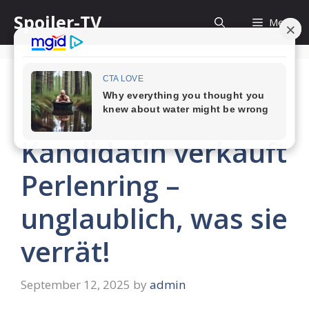
Skip
Spoiler-TV
Menu
to
content
„Bares für Rares“-
Kandidatin verkauft
Perlenring –
unglaublich, was sie
verrät!
September 12, 2025
by
admin