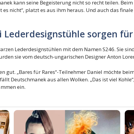
ek kann seine Begeisterung nicht so recht teilen. Beim A
ist es nicht“, platzt es aus ihm heraus. Und auch das final
ei Lederdesignstühle sorgen fü
warzen Lederdesignstühlen mit dem Namen S246. Sie sin
urden sie vom deutsch-ungarischen Designer Anton Lore
ken gut. „Bares für Rares“-Teilnehmer Daniel möchte beim
ällt Deutschmanek aus allen Wolken. „Das ist viel Kohle“, 
sammen ein.