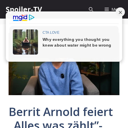
Skip
Spoiler-TV
Menu
to
content
Berrit Arnold feiert
„Alles was zählt”-