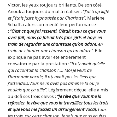
Victor, les yeux toujours brillants. De son côté,
Anouk a toujours du mal à réaliser : “
J’ai trop kiffé
et j’étais juste hypnotisée par Charlotte”.
Marlène
Schaff a alors commenté leur performance
:
“
C’est ce que j’ai ressenti. C’était beau ce que vous
avez fait, mais ça faisait très fans girls et boys en
train de regarder une chanteuse qu’on adore
, en
train de chanter une chanson qu’on adore”.
Elle
explique ne pas avoir été entièrement
convaincue par la prestation : “
Il n’y avait qu’elle
qui racontait la chanson (…) Moi je veux de
l’harmonie vocale, il n’y avait pas les liens que
j’attendais.Vous ne m’avez pas amenée là où je
voulais que ça aille”.
Légèrement déçue, elle a mis
au défi ses trois élèves :
“Je rêve que vous me la
refassiez. Je rêve que vous la travailliez tous les trois
et que vous me fassiez un arrangement vocal,
tous
les trois, sur cette chanson. Je sais que vous en êtes