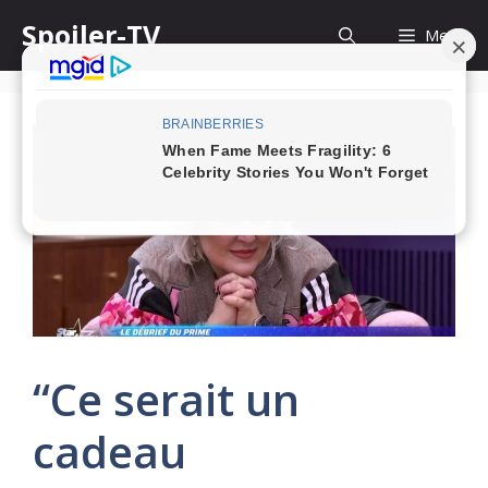
Skip
Spoiler-TV
Menu
to
content
“Ce serait un
cadeau