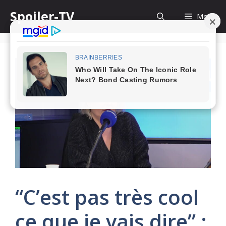
Skip
Spoiler-TV
Menu
to
content
“C’est pas très cool
ce que je vais dire” :