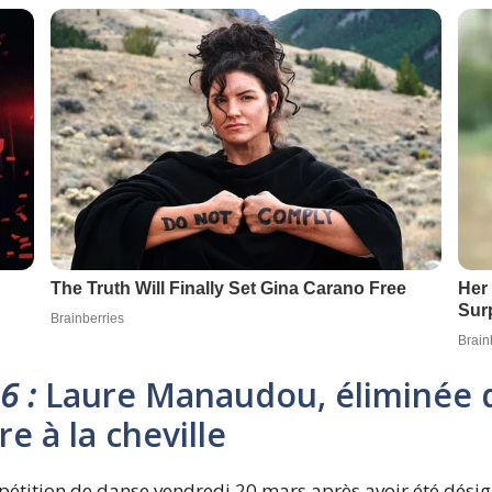
6 :
Laure Manaudou, éliminée q
re à la cheville
tition de danse vendredi 20 mars après avoir été désign