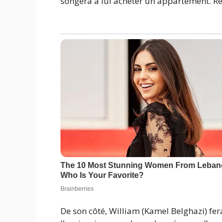
songera à lui acheter un appartement. Res
De son côté, William (Kamel Belghazi) fe