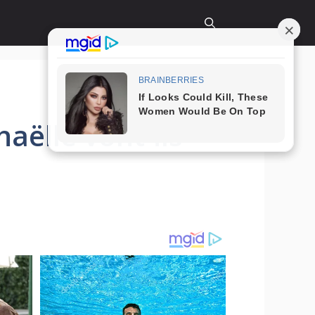
aëlle vont-ils