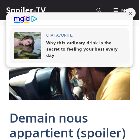
Skip
Spoiler-TV
Menu
to
content
Demain nous
appartient (spoiler)