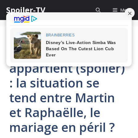
Skip
Spoiler-TV
Menu
to
content
Demain nous
appartient (spoiler)
: la situation se
tend entre Martin
et Raphaëlle, le
mariage en péril ?