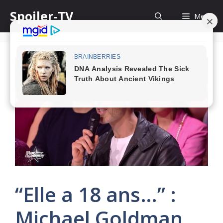
Skip
Spoiler-TV
Menu
to
content
“Elle a 18 ans…” :
Michael Goldman