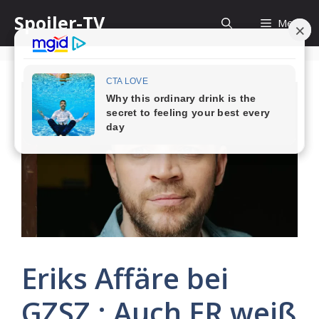
Skip
Spoiler-TV
Menu
to
content
Eriks Affäre bei
GZSZ : Auch ER weiß