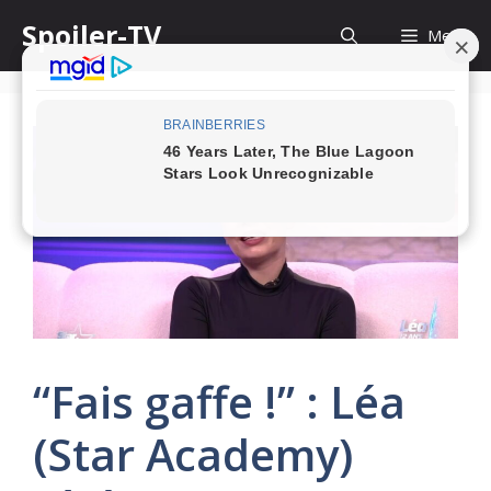
Skip
Spoiler-TV
Menu
to
content
“Fais gaffe !” : Léa
(Star Academy)