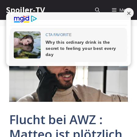
Skip
Spoiler-TV
Menu
to
content
Flucht bei AWZ :
Matteo ist plötzlich