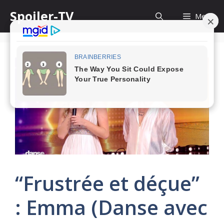
Skip
Spoiler-TV
Menu
to
content
“Frustrée et déçue”
: Emma (Danse avec