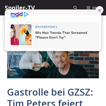
Skip
Spoiler-TV
Menu
to
content
Gastrolle bei GZSZ:
Tim Peters feiert