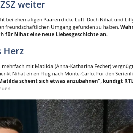
GZSZ weiter
t bei ehemaligen Paaren dicke Luft. Doch Nihat und Li
nen freundschaftlichen Umgang gefunden zu haben.
Währ
h für Nihat eine neue Liebesgeschichte an.
s Herz
s mehrfach mit Matilda (Anna-Katharina Fecher) vergnügt 
henkt Nihat einen Flug nach Monte-Carlo. Für den Serien
atilda scheint sich etwas anzubahnen“, kündigt RTL
euen.