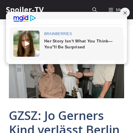
Skip
Spoiler-TV
Menu
to
content
GZSZ: Jo Gerners
Kind verlässt Berlin