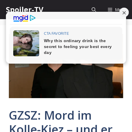
Skip
Spoiler-TV
Menu
to
content
GZSZ: Mord im
Kolle-Kiez – und er