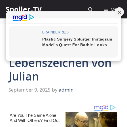
Skip
Spoiler-TV
Menu
to
content
GZSZ: Neues
Lebenszeichen von
Julian
September 9, 2025
by
admin