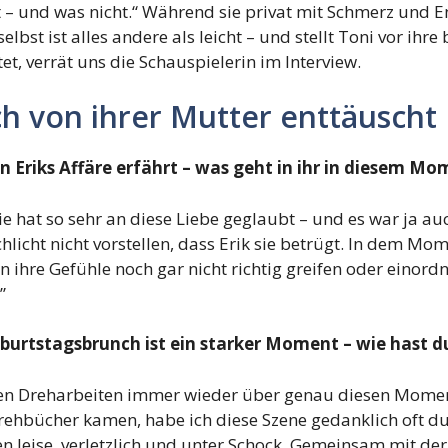
 – und was nicht.“ Während sie privat mit Schmerz und Ent
bst ist alles andere als leicht – und stellt Toni vor ihr
, verrät uns die Schauspielerin im Interview.
ch von ihrer Mutter enttäuscht
n Eriks Affäre erfährt – was geht in ihr in diesem Mo
e hat so sehr an diese Liebe geglaubt – und es war ja auc
licht nicht vorstellen, dass Erik sie betrügt. In dem Mome
n ihre Gefühle noch gar nicht richtig greifen oder einord
”
burtstagsbrunch ist ein starker Moment – wie hast d
 den Dreharbeiten immer wieder über genau diesen Mome
 Drehbücher kamen, habe ich diese Szene gedanklich oft 
en leise, verletzlich und unter Schock. Gemeinsam mit 