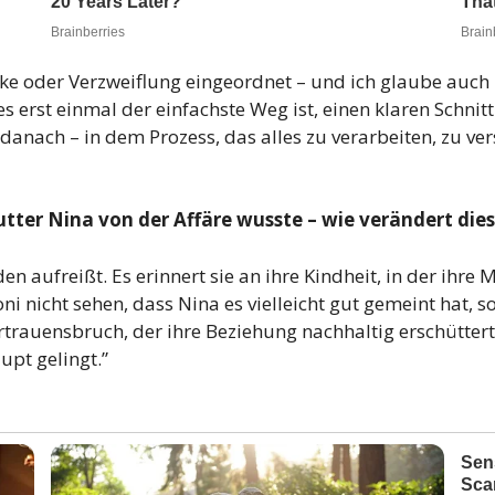
tärke oder Verzweiflung eingeordnet – und ich glaube auc
es erst einmal der einfachste Weg ist, einen klaren Schni
st danach – in dem Prozess, das alles zu verarbeiten, zu
Mutter Nina von der Affäre wusste – wie verändert di
unden aufreißt. Es erinnert sie an ihre Kindheit, in der ih
 nicht sehen, dass Nina es vielleicht gut gemeint hat, so
Vertrauensbruch, der ihre Beziehung nachhaltig erschütt
upt gelingt.”