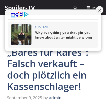
Skip
Spoiler-TV
Menu
to
content
Halskette bei
„Bares für Rares“:
Falsch verkauft –
doch plötzlich ein
Kassenschlager!
September 9, 2025
by
admin