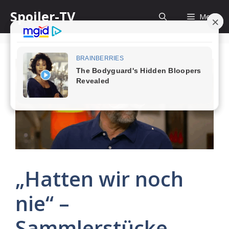
Skip
Spoiler-TV
Menu
to
content
„Hatten wir noch
nie“ –
Sammlerstücke