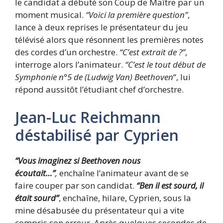
le candidat a débuté son Coup de Maître par un
moment musical.
“Voici la première question”
,
lance à deux reprises le présentateur du jeu
télévisé alors que résonnent les premières notes
des cordes d’un orchestre.
“C’est extrait de ?”
,
interroge alors l’animateur.
“C’est le tout début de
Symphonie n°5 de (Ludwig Van) Beethoven
“, lui
répond aussitôt l’étudiant chef d’orchestre.
Jean-Luc Reichmann
déstabilisé par Cyprien
“Vous imaginez si Beethoven nous
écoutait…”
,
enchaîne l’animateur avant de se
faire couper par son candidat.
“Ben il est sourd, il
était sourd”
, enchaîne, hilare, Cyprien, sous la
mine désabusée du présentateur qui a vite
compris son erreur. Après quelques secondes de