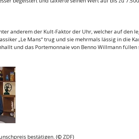
er begeistert und taxierte seinen Wert auf bis zu 7.50
 unter anderem der Kult-Faktor der Uhr, welcher auf den
lassiker „Le Mans“ trug und sie mehrmals lässig in die Ka
hhallt und das Portemonnaie von Benno Willmann füllen s
schpreis bestätigen. (© ZDF)