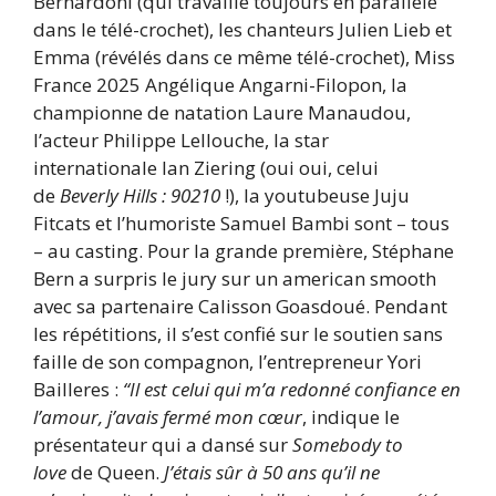
Bernardoni (qui travaille toujours en parallèle
dans le télé-crochet), les chanteurs Julien Lieb et
Emma (révélés dans ce même télé-crochet), Miss
France 2025 Angélique Angarni-Filopon, la
championne de natation Laure Manaudou,
l’acteur Philippe Lellouche, la star
internationale Ian Ziering (oui oui, celui
de
Beverly Hills : 90210
!), la youtubeuse Juju
Fitcats et l’humoriste Samuel Bambi sont – tous
– au casting. Pour la grande première, Stéphane
Bern a surpris le jury sur un american smooth
avec sa partenaire Calisson Goasdoué. Pendant
les répétitions, il s’est confié sur le soutien sans
faille de son compagnon, l’entrepreneur Yori
Bailleres :
“Il est celui qui m’a redonné confiance en
l’amour, j’avais fermé mon cœur
, indique le
présentateur qui a dansé sur
Somebody to
love
de Queen.
J’étais sûr à 50 ans qu’il ne