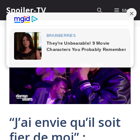
Skip
Spoiler-TV
Menu
to
content
“J’ai envie qu’il soit
fier de moi” :