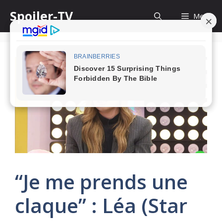
Skip
Spoiler-TV
Menu
to
content
“Je me prends une
claque” : Léa (Star