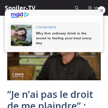
Skip
Spoiler-TV
Menu
to
content
“Je n’ai pas le droit
de me plaindre” :