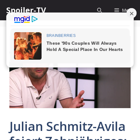
Skip
Spoiler-TV
Menu
to
content
Julian Schmitz-Avila