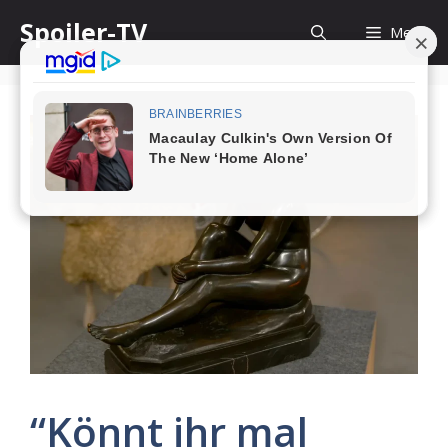
Skip
Spoiler-TV
Menu
to
content
“Könnt ihr mal