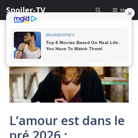
Skip
Spoiler-TV
Menu
to
content
L’amour est dans le
pré 2026 :