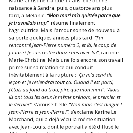
Marie-Christine n’a que 17 ans, elle donne
naissance à Sandra, puis, quatorze ans plus
tard, à Mélanie.
“Mon mari m’a quittée parce que
je travaillais trop”
, résume finalement
l’agricultrice. Mais l’amour sonne de nouveau à
sa porte quelques années plus tard.
“J’ai
rencontré Jean-Pierre numéro 2, et là, le coup de
foudre ! Je suis restée douze ans avec lui”
, raconte
Marie-Christine. Mais une fois encore, son travail
prime sur sa relation ce qui conduit
inévitablement à la rupture :
“Ça m’a servi de
leçon et je retiendrai tout ça. Quand il est parti,
j’étais au fond du trou, pire que mon mari”
.
“Alors
ils ont tous les deux le même prénom, le premier et
le dernier”
, s’amuse-t-elle. “
Non mais c’est dingue !
Jean-Pierre et Jean-Pierre !”
, s’exclame Karine Le
Marchand, qui a déjà vécu la même situation
avec Jean-Louis, dont le portrait a été diffusé le