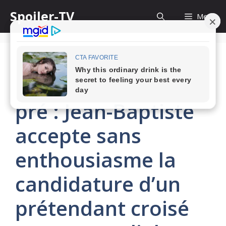
Skip
Spoiler-TV
Menu
to
content
L’amour est dans le
pré : Jean-Baptiste
accepte sans
enthousiasme la
candidature d’un
prétendant croisé