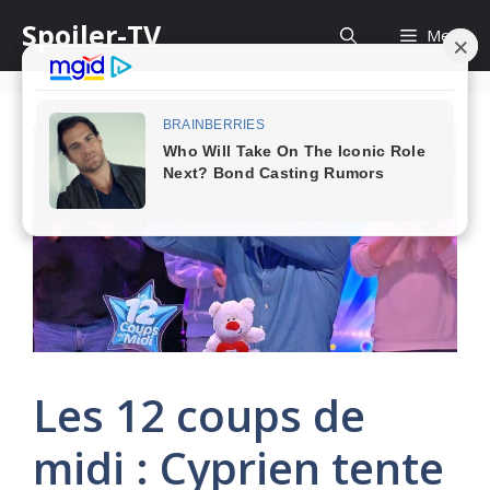
Skip
Spoiler-TV
Menu
to
content
Les 12 coups de
midi : Cyprien tente