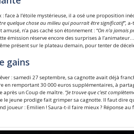
nante
 : face à l’étoile mystérieuse, il a osé une proposition i
-être quelque chose au milieu qui pourrait être significatif”,
a-t
et amusé, n’a pas caché son étonnement :
“On n’a jamais p
e émission réserve encore des surprises à l’animateur… M
me présent sur le plateau demain, pour tenter de déceler
e gains
rêver : samedi 27 septembre, sa cagnotte avait déjà franch
core en remportant 30 000 euros supplémentaires, à partag
sée après un Coup de maître.
“Je trouve que c’est complètem
e le jeune prodige fait grimper sa cagnotte. Il faut dire 
d joueur : Emilien ! Saura-t-il faire mieux ? Réponse au f