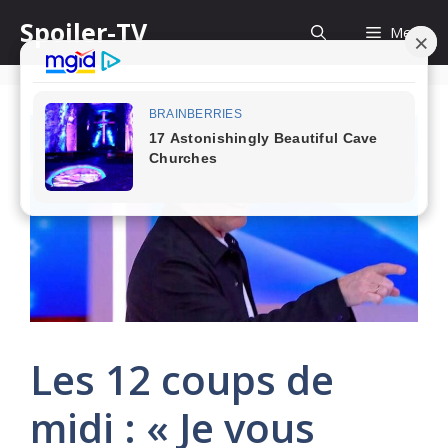
Skip
Spoiler-TV
Menu
to
content
Les 12 coups de
midi : « Je vous