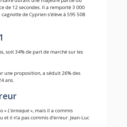
versaire durant une majeure partie du
ce de 12 secondes. Il a remporté 3 000
a cagnotte de Cyprien s’élève à 595 508
1
ons, soit 34% de part de marché sur les
r une proposition, a séduit 26% des
24 ans.
reur
no
« L’arnaque »
, mais il a commis
u et il n’a pas commis d’erreur. Jean-Luc
.