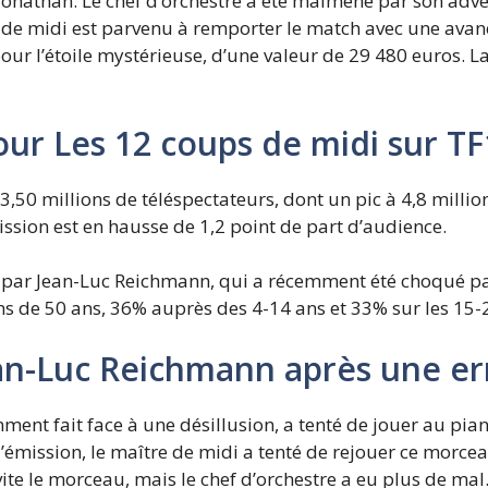
t Jonathan. Le chef d’orchestre a été malmené par son ad
 de midi est parvenu à remporter le match avec une avan
pour l’étoile mystérieuse, d’une valeur de 29 480 euros. L
ur Les 12 coups de midi sur TF
 3,50 millions de téléspectateurs, dont un pic à 4,8 milli
ission est en hausse de 1,2 point de part d’audience.
é par Jean-Luc Reichmann, qui a récemment été choqué pa
 de 50 ans, 36% auprès des 4-14 ans et 33% sur les 15-
an-Luc Reichmann après une er
cemment fait face à une désillusion, a tenté de jouer au pia
’émission, le maître de midi a tenté de rejouer ce morcea
te le morceau, mais le chef d’orchestre a eu plus de mal