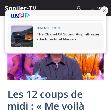
Skip
Spoiler-TV
Menu
to
content
Les 12 coups de
midi : « Me voilà