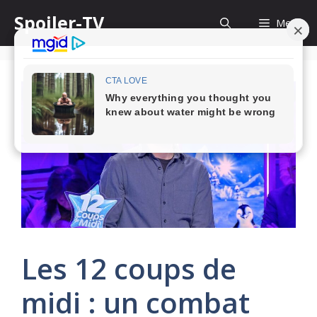
Skip
Spoiler-TV
Menu
to
content
Les 12 coups de
midi : un combat